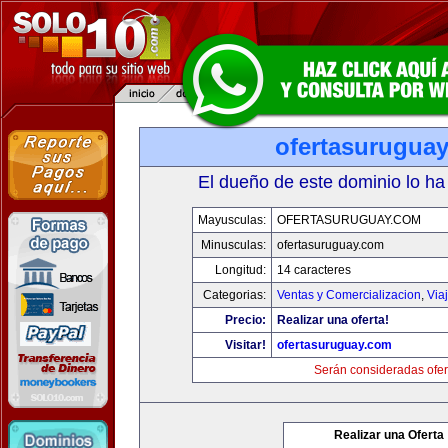
ofertasurugua
El dueño de este dominio lo ha
Mayusculas:
OFERTASURUGUAY.COM
Minusculas:
ofertasuruguay.com
Longitud:
14 caracteres
Categorias:
Ventas y Comercializacion
,
Via
Precio:
Realizar una oferta!
Visitar!
ofertasuruguay.com
Serán consideradas ofer
Realizar una Oferta