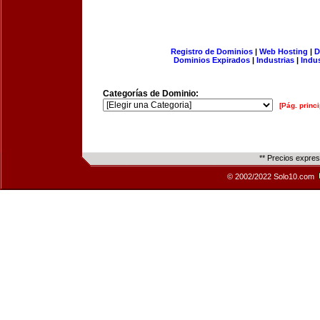
Registro de Dominios
|
Web Hosting
|
D
Dominios Expirados
|
Industrias
|
Indu
Categorías de Dominio:
[Pág. princi
** Precios expre
© 2002/2022 Solo10.com