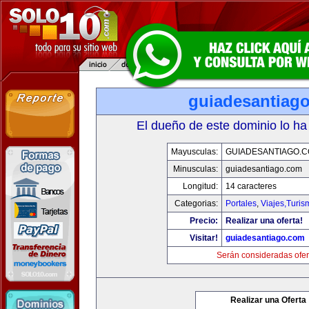
guiadesantiag
El dueño de este dominio lo ha
Mayusculas:
GUIADESANTIAGO.
Minusculas:
guiadesantiago.com
Longitud:
14 caracteres
Categorias:
Portales
,
Viajes,Turi
Precio:
Realizar una oferta!
Visitar!
guiadesantiago.com
Serán consideradas ofer
Realizar una Oferta