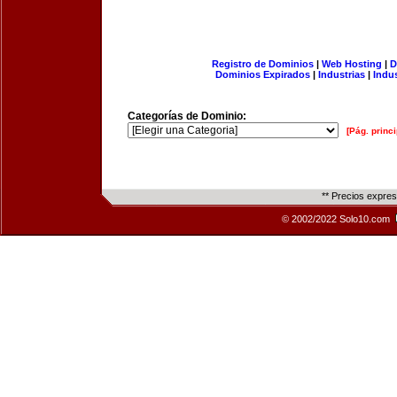
Registro de Dominios
|
Web Hosting
|
D
Dominios Expirados
|
Industrias
|
Indu
Categorías de Dominio:
[Pág. princi
** Precios expre
© 2002/2022 Solo10.com