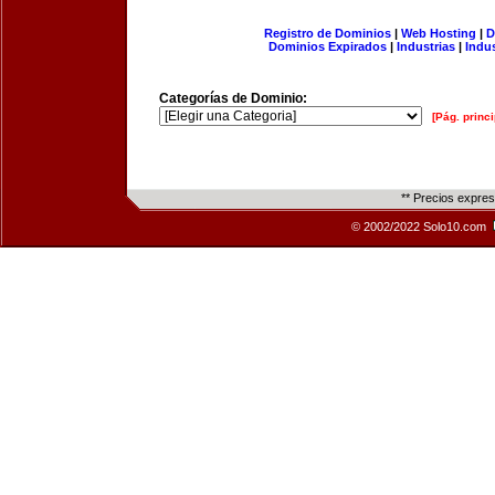
Registro de Dominios
|
Web Hosting
|
D
Dominios Expirados
|
Industrias
|
Indu
Categorías de Dominio:
[Pág. princi
** Precios expre
© 2002/2022 Solo10.com