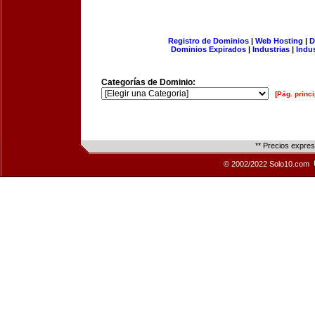
Registro de Dominios
|
Web Hosting
|
D
Dominios Expirados
|
Industrias
|
Indu
Categorías de Dominio:
[Pág. princi
** Precios expre
© 2002/2022 Solo10.com