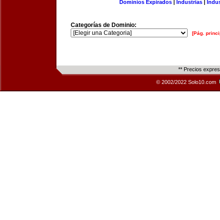
Dominios Expirados
|
Industrias
|
Indu
Categorías de Dominio:
[Pág. princi
** Precios expre
© 2002/2022 Solo10.com