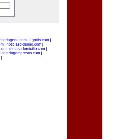
ecartagena.com
|
i-gratis.com
|
om
|
noticiasciclismo.com
|
.com
|
dietasadomicilio.com
|
|
cateringempresas.com
|
|