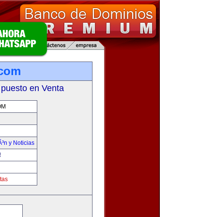
.com
 puesto en Venta
OM
Ã³n y Noticias
!
tas