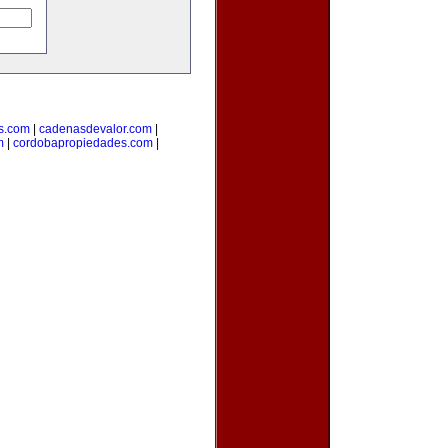
s.com
|
cadenasdevalor.com
|
m
|
cordobapropiedades.com
|