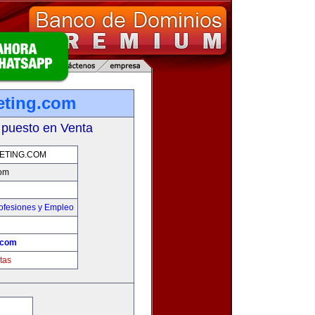
eting.com
 puesto en Venta
ETING.COM
com
ofesiones y Empleo
.com
tas