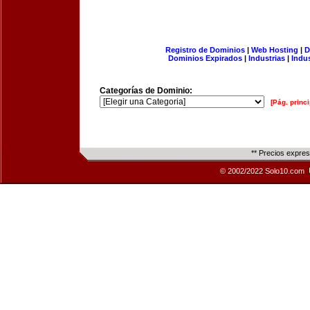
Registro de Dominios
|
Web Hosting
|
D
Dominios Expirados
|
Industrias
|
Indu
Categorías de Dominio:
[Pág. princi
** Precios expre
© 2002/2022 Solo10.com