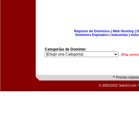
Registro de Dominios
|
Web Hosting
|
D
Dominios Expirados
|
Industrias
|
Indu
Categorías de Dominio:
[Pág. princi
** Precios expre
© 2002/2022 Solo10.com