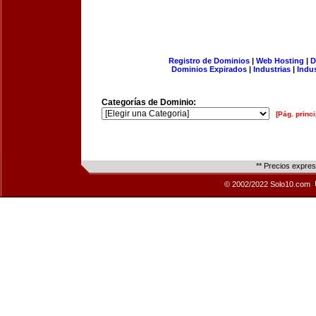
Registro de Dominios
|
Web Hosting
|
D
Dominios Expirados
|
Industrias
|
Indu
Categorías de Dominio:
[Pág. princi
** Precios expre
© 2002/2022 Solo10.com