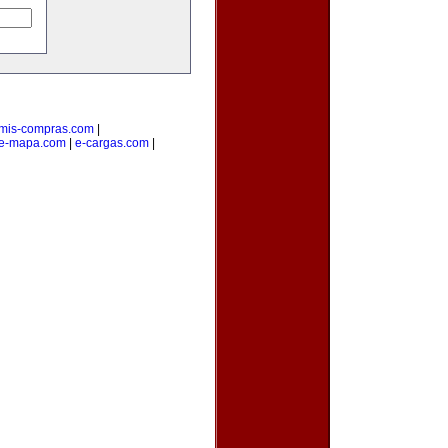
mis-compras.com
|
e-mapa.com
|
e-cargas.com
|