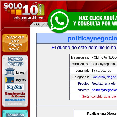
politicaynegoci
El dueño de este dominio lo ha
Mayusculas:
POLITICAYNEGO
Minusculas:
politicaynegocio
Longitud:
17 caracteres
Categorias:
Gobierno
,
Negoci
Precio:
Realizar una ofer
Visitar!
politicaynegoci
Serán consideradas ofer
Realizar una Oferta